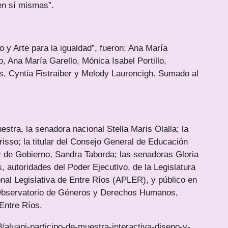
en sí mismas”.
o y Arte para la igualdad”, fueron: Ana María
o, Ana María Garello, Mónica Isabel Portillo,
, Cyntia Fistraiber y Melody Laurencigh. Sumado al
uestra, la senadora nacional Stella Maris Olalla; la
isso; la titular del Consejo General de Educación
r de Gobierno, Sandra Taborda; las senadoras Gloria
, autoridades del Poder Ejecutivo, de la Legislatura
nal Legislativa de Entre Ríos (APLER), y público en
l Observatorio de Géneros y Derechos Humanos,
Entre Ríos.
/aluani-participo-de-muestra-interactiva-diseno-y-