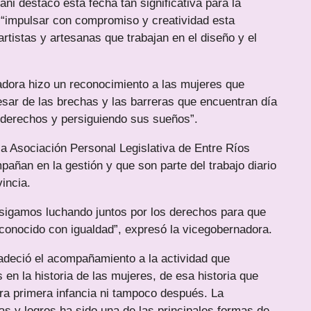
ni destacó esta fecha tan significativa para la
 “impulsar con compromiso y creatividad esta
rtistas y artesanas que trabajan en el diseño y el
adora hizo un reconocimiento a las mujeres que
pesar de las brechas y las barreras que encuentran día
e derechos y persiguiendo sus sueños”.
la Asociación Personal Legislativa de Entre Ríos
añan en la gestión y que son parte del trabajo diario
incia.
sigamos luchando juntos por los derechos para que
econocido con igualdad”, expresó la vicegobernadora.
radeció el acompañamiento a la actividad que
n la historia de las mujeres, de esa historia que
ra primera infancia ni tampoco después. La
has y logros ha sido una de las principales formas de