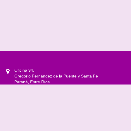
Oficina 94.
Gregorio Fernández de la Puente y Santa Fe
Paraná, Entre Ríos
0343 4208500 Int. 1301
observatoriogenerosyddhh@gmail.com