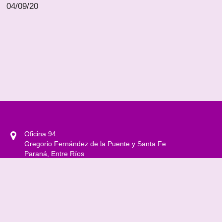
04/09/20
Oficina 94.
Gregorio Fernández de la Puente y Santa Fe
Paraná, Entre Ríos
0343 4208500 Int. 1301
observatoriogenerosyddhh@gmail.com