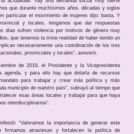
n la actualidad “hay una demanda social muy fuerte
echos que durante muchísimos años, décadas y siglos
en particular el movimiento de mujeres dijo: basta. Y
provincial y locales, tengamos que dar respuestas
os días sufren violencia por motivos de género muy
dios, que tenemos la triste realidad de haber tenido un
mplican necesariamente una coordinación de los tres
cionales, provinciales y locales”, aseveró.
embre de 2019, el Presidente y la Vicepresidenta
ta agenda, y para ello hay que dotarla de recursos
mandato para trabajar y crear más política y más
da municipio de nuestro país”, subrayó al tiempo que
rtalecer esas áreas locales y trabajar para que haya
s interdisciplinarios”.
nifestó: “Valoramos la importancia de generar este
 firmamos atraviesan y fortalecen la política de