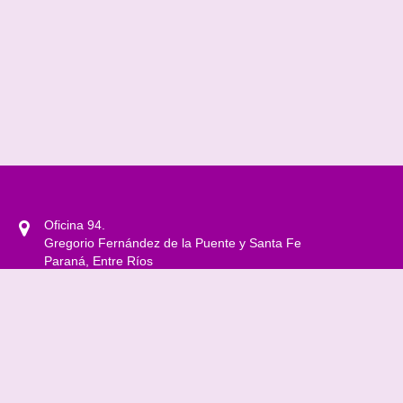
Oficina 94.
Gregorio Fernández de la Puente y Santa Fe
Paraná, Entre Ríos
0343 4208500 Int. 1301
observatoriogenerosyddhh@gmail.com