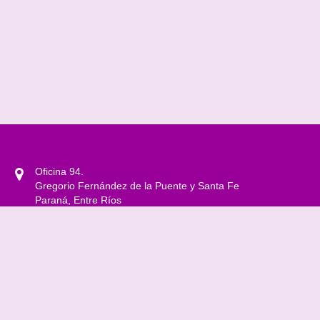
Oficina 94.
Gregorio Fernández de la Puente y Santa Fe
Paraná, Entre Ríos
0343 4208500 Int. 1301
observatoriogenerosyddhh@gmail.com