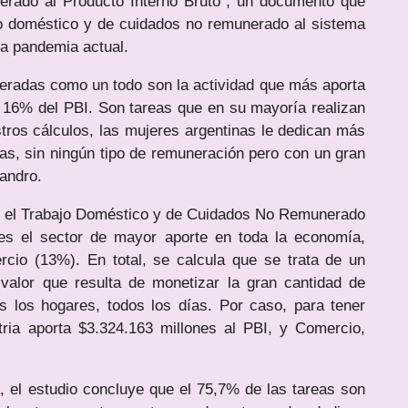
erado al Producto Interno Bruto”, un documento que
ajo doméstico y de cuidados no remunerado al sistema
la pandemia actual.
eradas como un todo son la actividad que más aporta
 16% del PBI. Son tareas que en su mayoría realizan
tros cálculos, las mujeres argentinas le dedican más
eas, sin ningún tipo de remuneración pero con un gran
andro.
n, el Trabajo Doméstico y de Cuidados No Remunerado
s el sector de mayor aporte en toda la economía,
rcio (13%). En total, se calcula que se trata de un
valor que resulta de monetizar la gran cantidad de
s los hogares, todos los días. Por caso, para tener
tria aporta $3.324.163 millones al PBI, y Comercio,
 el estudio concluye que el 75,7% de las tareas son