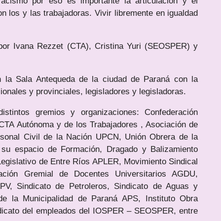
racismo por eso es importante la articulación y el
 los y las trabajadoras. Vivir libremente en igualdad
 por Ivana Rezzet (CTA), Cristina Yuri (SEOSPER) y
en la Sala Antequeda de la ciudad de Paraná con la
onales y provinciales, legisladores y legisladoras.
distintos gremios y organizaciones: Confederación
CTA Autónoma y de los Trabajadores , Asociación de
sonal Civil de la Nación UPCN, Unión Obrera de la
su espacio de Formación, Dragado y Balizamiento
Legislativo de Entre Ríos APLER, Movimiento Sindical
iación Gremial de Docentes Universitarios AGDU,
APV, Sindicato de Petroleros, Sindicato de Aguas y
de la Municipalidad de Paraná APS, Instituto Obra
ndicato del empleados del IOSPER – SEOSPER, entre